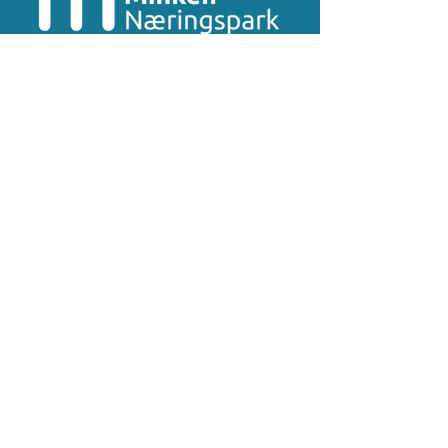
Tiger Eiendomskompetanse
Kevin Mortensen
E-post:
km@tigereiendom.no
Mobil
467 47 997
Kontakt oss