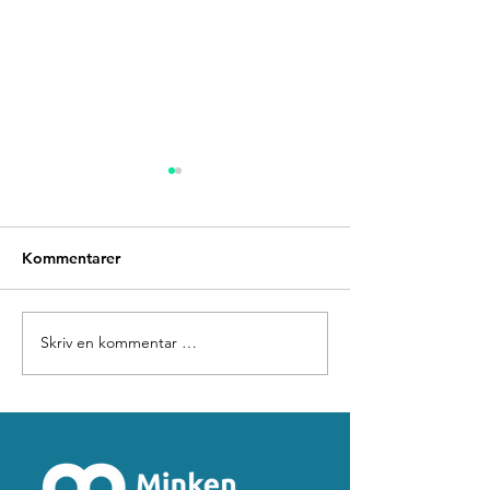
Kommentarer
Design en vakker blogg
Skriv en kommentar …
Bygg et helt
bloggsamfunn